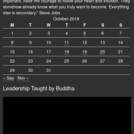
important, have the courage to follow your heart and intuition. They
somehow already know what you truly want to become. Everything
else is secondary.” Steve Jobs
October 2018
M
T
W
T
F
S
S
1
2
3
4
5
6
7
8
9
10
11
12
13
14
15
16
17
18
19
20
21
22
23
24
25
26
27
28
29
30
31
« Sep
Nov »
Leadership Taught by Buddha
Video
Player