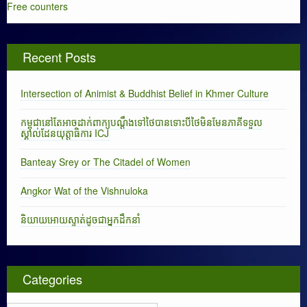
Free counters
Recent Posts
Intersection of Animist & Buddhist Belief in Khmer Culture
កម្ពុជានៅតែអាចដាក់ពាក្យបណ្តឹងទៅថៃបានទោះបីថៃមិនមែនភាគីទទួល
ស្គាល់ដែនយុត្តាធិការ ICJ
Banteay Srey or The Citadel of Women
Angkor Wat of the Vishnuloka
និយាយអោយស្ទាត់ដូចជាអ្នកដឹកនាំ
Categories