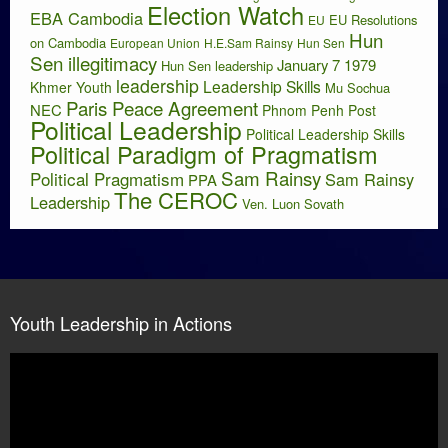
Election Watch
EBA Cambodia
EU Resolutions
EU
Hun
on Cambodia
European Union
H.E.Sam Rainsy
Hun Sen
Sen illegitimacy
January 7 1979
Hun Sen leadership
leadership
Leadership Skills
Khmer Youth
Mu Sochua
Paris Peace Agreement
NEC
Phnom Penh Post
Political Leadership
Political Leadership Skills
Political Paradigm of Pragmatism
Sam Rainsy
Political Pragmatism
Sam Rainsy
PPA
The CEROC
Leadership
Ven. Luon Sovath
Youth Leadership in Actions
Video
Player