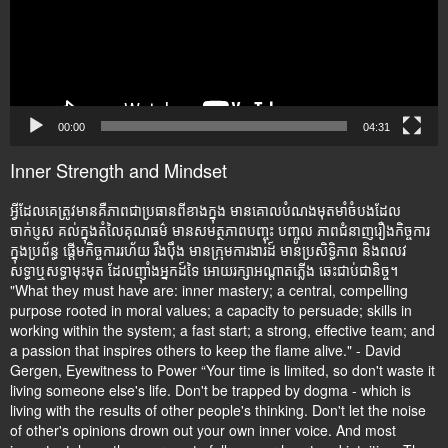
00:00
04:31
Inner Strength and Mindset
អ្វីដែលគេត្រូវមានគឺភាពជាប្រធានពីខាងក្នុង មានគោលបំណងមុតមាំចំបងដែល
ចាក់ប្ញស គល់ក្នុងតំលៃគុណធម៌ មានសមត្ថភាពបញ្ចុះ បញ្ចូល ភាពជំនាញរឿងកិច្ចការ
ក្នុងប្រព័ន្ធ ផ្តើមកិច្ចការរហ័យ រឹងប៉ឹង មានក្រុមការងារដ៍ មានប្រសិទ្ធិភាព និងពលវ
សទ្ធាឬសទ្ធាមុះមុត ដែលញ៉ាំងអ្នកដ៍ទៃ អោយរក្សាអណ្តាតភ្លើង ឆេះជាប់ជានិច្ច។
"What they must have are: inner mastery; a central, compelling
purpose rooted in moral values; a capacity to persuade; skills in
working within the system; a fast start; a strong, effective team; and
a passion that inspires others to keep the flame alive." - David
Gergen, Eyewitness to Power “Your time is limited, so don't waste it
living someone else's life. Don't be trapped by dogma - which is
living with the results of other people's thinking. Don't let the noise
of other's opinions drown out your own inner voice. And most