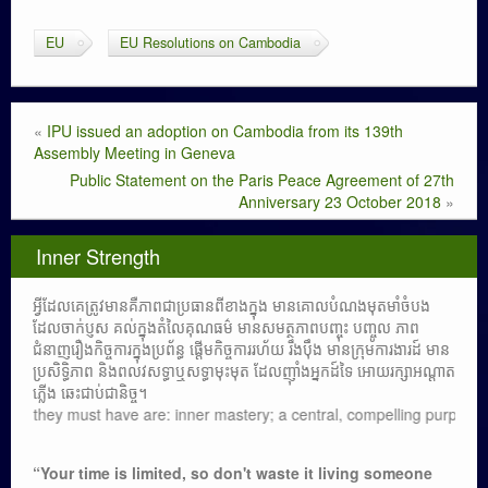
EU
EU Resolutions on Cambodia
«
IPU issued an adoption on Cambodia from its 139th
Assembly Meeting in Geneva
Public Statement on the Paris Peace Agreement of 27th
Anniversary 23 October 2018
»
Inner Strength
អ្វីដែលគេត្រូវមានគឺភាពជាប្រធានពីខាងក្នុង មានគោលបំណងមុតមាំចំបង
ដែលចាក់ប្ញស គល់ក្នុងតំលៃគុណធម៌ មានសមត្ថភាពបញ្ចុះ បញ្ចូល ភាព
ជំនាញរឿងកិច្ចការក្នុងប្រព័ន្ធ ផ្តើមកិច្ចការរហ័យ រឹងប៉ឹង មានក្រុមការងារដ៍ មាន
ប្រសិទ្ធិភាព និងពលវសទ្ធាឬសទ្ធាមុះមុត ដែលញ៉ាំងអ្នកដ៍ទៃ អោយរក្សាអណ្តាត
ភ្លើង ឆេះជាប់ជានិច្ច។
 they must have are: inner mastery; a central, compelling purpose rooted
“Your time is limited, so don't waste it living someone