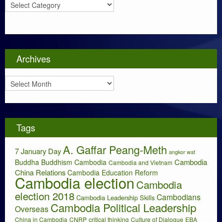
C
a
t
e
g
o
Archives
r
i
A
e
r
s
c
h
i
Tags
v
e
A. Gaffar Peang-Meth
s
7 January Day
angkor wat
Cambodia
Buddha
Buddhism
Cambodia
Cambodia and Vietnam
China Relations
Cambodia Education Reform
Cambodia election
Cambodia
election 2018
Cambodians
Cambodia Leadership Skills
Cambodia Political Leadership
Overseas
China in Cambodia
CNRP
critical thinking
Culture of Dialogue
EBA