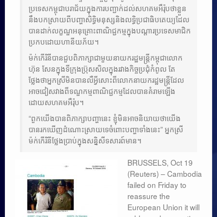
Researches
ប្រទេសកម្ពុជាបរាជ័យក្នុងការបញ្ជាក់ដល់សហគមអឺរ៉ុបថាខ្លួន
នឹងបកស្រាយពីបញ្ហាសិទ្ធិមនុស្សនិងលទ្ធិប្រជាធិបតេយ្យដែល
Language & Identity
បានដាក់លក្ខណ្ឌអនុគ្រោះពាណិជ្ជកម្មក្នុងបណ្តារប្រទេសមាជិក
ប្រកបដោយហានីយភ័យ។
Leadership
ម៉ក់កើរិនីបានជួបពិភាក្សាជាមួយនាយករដ្ឋមន្ត្រីកម្ពុជាលោក
ហ៊ុន សែនក្នុងទីក្រុងប៊្រុសសិលក្នុងរវាងកិច្ចប្រជុំកំពូល តែ
ថ្លែងថាអ្នកស្រីមិនបានលឺអ្វីសោះពីលោកនាយករដ្ឋមន្ត្រីដែល
អាចជៀសវាងពីទណ្ឌកម្មពាណិជ្ជកម្មដែលបានគំរាមឡើង
ដោយសហគមអឺរ៉ុប។
“ពួកយើងបានពិភាក្សាបញ្ហានេះ ខ្ញុំមិនអាចនិយាយថាយើង
បានរកឃើញដំណោះស្រាយទេចំពោះបញ្ហាទាំងនេះ” អ្នកស្រី
ម៉ក់កើរិនីថ្លែងប្រាប់ក្នុងសន្និសីទសារព៍មាន។
BRUSSELS, Oct 19
(Reuters) – Cambodia
failed on Friday to
reassure the
European Union it will