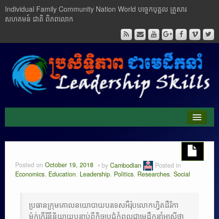
Individual Family Community Nation World បចេ្ចកបុគ្គល គ្រួសារ
សហគមន៍ ជាតិ ពិភពលោក
About Me
Buddhism
Posted on
October 19, 2018
by
Cambodian
Posted in
Economics
,
Education
,
Leadership
,
Politics
,
Researches
,
Social
Cambodia
Critical Thinking
ប្រធានក្រុមគោលនយោបាយបរទេសអឺរ៉ុបលោកហ្វិតដឺរិកា
ម៉ក់កើរិនីនិយាយបន្ទាប់ពីកិច្ចប្រជុំកំពូលជាមេដឹកនាំអាសុីថា