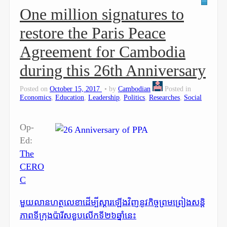
One million signatures to
restore the Paris Peace
Agreement for Cambodia
during this 26th Anniversary
Posted on
October 15, 2017
by
Cambodian
Posted in
Economics
,
Education
,
Leadership
,
Politics
,
Researches
,
Social
Op-
Ed:
The
CERO
C
មួយលានហត្ថលេខាដើម្បីស្តារឡើងវិញនូវកិច្ចព្រមព្រៀងសន្តិ
ភាពទីក្រុងប៉ារីសខួបលើកទី២៦ឆ្នាំនេះ