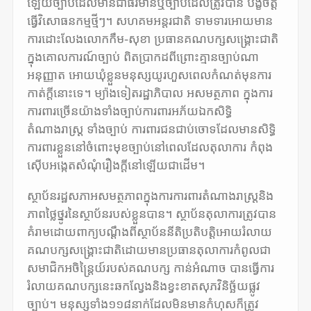
ឡើយច្បាប់ដែលមានជាធរមានឬច្បាប់ដែលត្រូវបាន បង្ខំចិត្ត
ធ្វើវិសោធនកម្មថ្មីៗ។ សហគមអន្តរជាតិ ទាមទារអោយមាន
ការដោះលែងលោកកឹម-សុខា ប្រធានគណបក្សសង្គ្រោះជាតិ
ក្នុងគោលការណ៍ច្បាប់ ពិតប្រាកដពីព្រោះគ្មានច្បាប់ណា
អនុញ្ញាត អោយឃុំខ្លួនមនុស្សយូរហួសពេលកំណត់មុនការ
កាត់ក្តីនោះទេ។ ម្យ៉ាងទៀតរដ្ឋាភិបាល អសមត្ថភាព ក្នុងការ
ការពារច្រើនយ៉ាងទាំងច្បាប់ការពារអភ័យឯកសិទ្ធិ
តំណាងរាស្ត្រ ទាំងច្បាប់ ការពារជនជាប់ចោទដែលមានសិទ្ធិ
ការពារខ្លួននៅចំពោះមុខច្បាប់នៅពេលដែលតុលាការ កំពុង
ស៊ើបអង្កេតសំណុំរឿងក្តីនៅឡើយជាដើម។
ស្ថាប័នរដ្ឋសភាអសមត្ថភាពក្នុងការការពារតំណាងរាស្ត្រនិង
ភាពថ្លៃថ្នូរនៃស្ថាប័នរបស់ខ្លួនបាន។ ស្ថាប័នតុលាការត្រូវបាន
គំរាមដោយពាក្យបណ្តឹងពីស្ថាប័ននីតិប្រតិបត្តិអោយរំលាយ
គណបក្សសង្គ្រោះជាតិដោយមានប្រធានតុលាការកំពូលជា
សមាជិកអចិន្ត្រៃយ៍របស់គណបក្ស កាន់អំណាច បានធ្វើការ
រំលាយគណបក្សនេះឆកល្វែងនិងខ្វះខាតសុភវិនិច្ឆ័យផ្លូវ
ច្បាប់។ មនុស្សទាំង១១៨នាក់ដែលមិនមានកំហុសក៏ត្រូវ