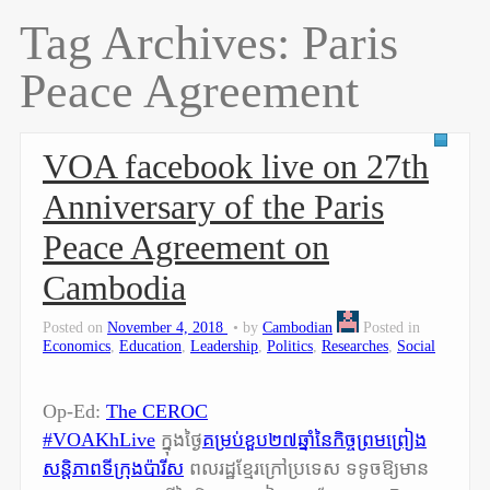
Tag Archives:
Paris
Peace Agreement
VOA facebook live on 27th
Anniversary of the Paris
Peace Agreement on
Cambodia
Posted on
November 4, 2018
by
Cambodian
Posted in
Economics
,
Education
,
Leadership
,
Politics
,
Researches
,
Social
Op-Ed:
The CEROC
#
VOAKhLive
ក្នុងថ្ងៃ
គម្រប់ខួ
ប២៧ឆ្នាំនៃកិច្ចព្រមព្រៀង
សន្តិ
ភាពទីក្រុងប៉ារីស
ពលរដ្ឋខ្មែរក្រៅប្រទេស ទទូចឱ្យមាន