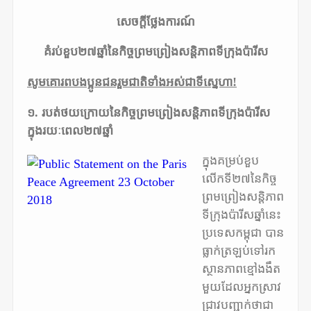
សេចក្តីថ្លែងការណ៍
គំរប់ខួប២៧ឆ្នាំនៃកិច្ចព្រមព្រៀងសន្តិភាពទីក្រុងប៉ារីស
សូមគោរពបងប្អូនជនរួមជាតិទាំងអស់ជាទីស្នេហា!
១. របត់ថយក្រោយនៃកិច្ចព្រមព្រៀងសន្តិភាពទីក្រុងប៉ារីស
ក្នុងរយៈពេល២៧ឆ្នាំ
ក្នុងគម្រប់ខួប
លើកទី២៧នៃកិច្ច
ព្រមព្រៀងសន្តិភាព
ទីក្រុងប៉ារីសឆ្នាំនេះ
ប្រទេសកម្ពុជា បាន
ធ្លាក់ត្រឡប់ទៅរក
ស្ថានភាពខ្មៅងងឹត
មួយដែលអ្នកស្រាវ
ជ្រាវបញ្ជាក់ថាជា