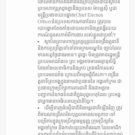
ដោយមានការតែងតាំងនិងគ្រប់គ្រងដោយស្ថាប័ន
ព្រះមហាក្សត្រដូចគ្នានឹងប្រទេស ម៉ាឡេស៊ី ឬជា
មន្ត្រីប្រធានបោះឆ្នោត(Chief Election
Officer)នៃប្រទេសកាណាដាដែល ត្រូវបាន
បោះឆ្នោតតែងតាំងដោយសភានិងត្រូវធ្វើរបាយ
ការណ៍ជូនសភាអំពីការងារ របស់ខ្លួនជាប្រចាំ។
ស្ថាប័នព្រះមហាក្សត្រគួរត្រូវបានពង្រឹងតួនាទី
និងការប្រព្រឹត្តទៅទៅតាមក្រមខណ្ឌនៃ ច្បាប់ដែល
មានសព្វថ្ងៃជាធរមាន។ ដូច្នេះ មិនត្រូវមានរដ្ឋមន្ត្រី
ព្រះបរមរាជវាំងទេ ព្រះ អង្គអាចមានឆន្ទានុសិទ្ធិ
តែងតាំងលេខាធិការនិងគ្រប់ គ្រងថវិការរបស់
ព្រះបរមរាជវាំង ក្រោយពីអនុមត្តិពីសភា។ ពង្រឹង
តួនាទីព្រះអង្គក្នុងនាមជាប្រធាននៃ អង្គចៅក្រម ជា
ប្រធានក្រុមប្រឹក្សាការពារជាតិ និងជាអគ្គមេ
បញ្ជាការនៃកងទ័ពជាតិក្នុងបុព្វហេតុដែល ព្រះអង្គ
ជាអ្នកធានាអធិបតេយ្យជាតិខ្មែរ។
ដើម្បីទាញជំនឿជាតិនិងអន្តរជាតិឡើងវិញ ត្រូវ
ពិចារណាជ្រើសរើសបុគ្គលមានសមត្ថភាព ទៅ
បម្រើការក្នុងក្រុមប្រឹក្សាធម្មនុញ្ញ ក្រុមប្រឹក្សានៃ
អង្គចៅក្រម និងកាត់បន្ថយអតិផរណា នៃសមាជិក
ខុទ្ទកាល័យនៃអំណាចនីតិប្រតិបត្តិដែលទំលាប់គ្រប់