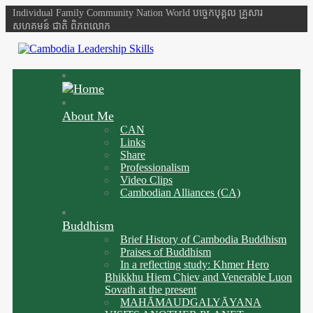
Individual Family Community Nation World បចេ្ចកបុគ្គល គ្រួសារ
សហគមន៍ ជាតិ ពិភពលោក
About Me
CAN
Links
Share
Professionalism
Video Clips
Cambodian Alliances (CA)
Buddhism
Brief History of Cambodia Buddhism
Praises of Buddhism
In a reflecting study: Khmer Hero
Bhikkhu Hiem Chiev and Venerable Luon
Sovath at the present
MAHĀMAUDGALYĀYANA