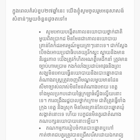
ក្នុងពេលគំរប់ខួប២៧ឆ្នាំនេះ យើងខ្ញុំសូមចូលរួមអនុសាសន៍
សំខាន់ៗមួយចំនួនដូចតទៅ៖
សូមអោយបង្កើតគោលនយោបាយថ្នាក់ជាតិ
មួយពិតប្រាកដ មិនមែនជាគោលនយោបាយ
គ្រាន់តែកំដរអារម្មណ៍មួយគ្រាៗនោះទេ។ ជាក់ស្តែង
បើចង់អោយប្រជាធិបតេយ្យរីកស្គុះ ស្គាយនិងមាន
និរន្តរភាព យើងត្រូវកំហិតអណត្តិមេដឹកនាំ ត្រូវមាន
ច្បាប់ហាមប្រាម កងកំលាំងប្រដាប់អាវុធនិងព្រះ
សង្ឃមិនអោយធ្វើនយោបាយនិងបោះឆ្នោតបាន
តំណាងរាស្ត្រត្រូវចេញពីមណ្ឌលមួយមានដែន
សីមាច្បាស់លាស់មិនមែនតំណាងអោយ ខេត្ត
ទាំងមូលប្រកបដោយផ្ទៃក្រឡាធំល្វឹងល្វើយនោះ
ទេ។ ការពង្រឹងរដ្ឋបាលថ្នាក់ក្រោម ជាតិត្រូវធ្វើទាំង
ក្រុង ខេត្ត និងស្រុក មិនមែនគ្រាន់តែបោះឆ្នោតឃុំ
សង្កាត់នោះទេ ហើយ បេក្ខជនមិនគួរជាតំណាង
គណបក្សនយោបាយនោះឡើយ។
គណកម្មការរៀបចំការបោះឆ្នោតឬហៅ
កាត់ថាគជបគួរត្រូវបានជ្រើសរើសដោយឯករាជ្យ