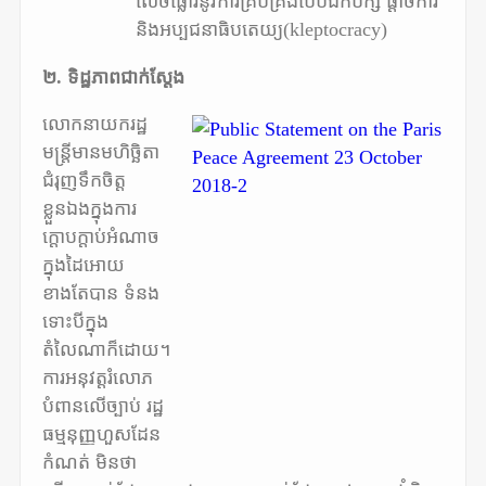
លេចធ្លោរនូវការគ្រប់គ្រងបែបឯកបក្ស ផ្តាច់ការ
និងអប្បជនាធិបតេយ្យ(kleptocracy)
២. ទិដ្ឋភាពជាក់ស្តែង
លោកនាយករដ្ឋ
មន្ត្រីមានមហិច្ឆិតា
ជំរុញទឹកចិត្ត
ខ្លួនឯងក្នុងការ
ក្តោបក្តាប់អំណាច
ក្នុងដៃអោយ
ខាងតែបាន ទំនង
ទោះបីក្នុង
តំលៃណាក៏ដោយ។
ការអនុវត្តរំលោភ
បំពានលើច្បាប់ រដ្ឋ
ធម្មនុញ្ញហួសដែន
កំណត់ មិនថា