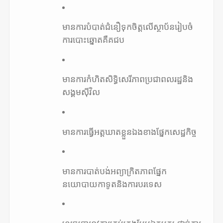
មានការបំបាត់ជំនឿទុកចិត្តលើស្ថាប័នរៀបចំ
ការបោះឆ្នោតគឺគជប
មានការកំហិតសិទ្ធិសេរីភាពប្រជាពលរដ្ឋនិង
សង្គមស៊ីវិល
មានការធ្វើអត្តឃាតខ្លួនឯងខាងផ្នែកសេដ្ឋកិច្ច
មានការបាត់បង់អព្យាក្រិតភាពផ្នែក
នយោបាយកាទូតនិងការបរទេស