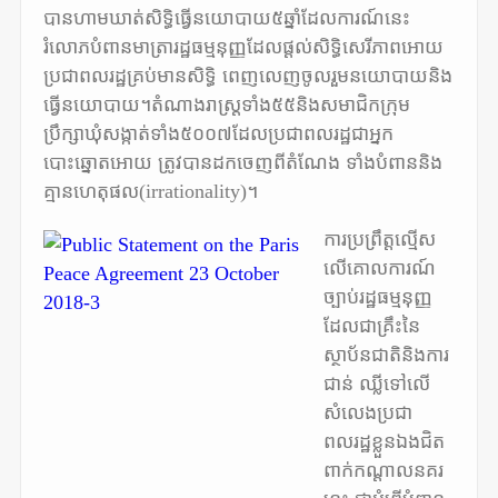
បានហាមឃាត់សិទ្ធិធ្វើនយោបាយ៥ឆ្នាំដែលការណ៍នេះ
រំលោភបំពានមាត្រារដ្ឋធម្មនុញ្ញដែលផ្តល់សិទ្ធិសេរីភាពអោយ
ប្រជាពលរដ្ឋគ្រប់មានសិទ្ធិ ពេញលេញចូលរួមនយោបាយនិង
ធ្វើនយោបាយ។តំណាងរាស្ត្រទាំង៥៥និងសមាជិកក្រុម
ប្រឹក្សាឃុំសង្កាត់ទាំង៥០០៧ដែលប្រជាពលរដ្ឋជាអ្នក
បោះឆ្នោតអោយ ត្រូវបានដកចេញពីតំណែង ទាំងបំពាននិង
គ្មានហេតុផល(irrationality)។
ការប្រព្រឹត្តល្មើស
លើគោលការណ៍
ច្បាប់រដ្ឋធម្មនុញ្ញ
ដែលជាគ្រឹះនៃ
ស្ថាប័នជាតិនិងការ
ជាន់ ឈ្លីទៅលើ
សំលេងប្រជា
ពលរដ្ឋខ្លួនឯងជិត
ពាក់កណ្តាលនគរ