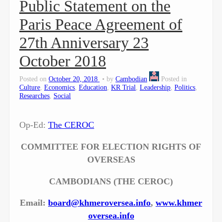
Public Statement on the
Paris Peace Agreement of
27th Anniversary 23
October 2018
Posted on
October 20, 2018
by
Cambodian
Posted in
Culture
,
Economics
,
Education
,
KR Trial
,
Leadership
,
Politics
,
Researches
,
Social
Op-Ed:
The CEROC
COMMITTEE FOR ELECTION RIGHTS OF
OVERSEAS
CAMBODIANS (THE CEROC)
Email:
board@khmeroversea.info
,
www.khmer
oversea.info