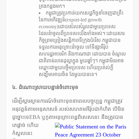
គ្រងកន្លងមក។
កម្ពុជាត្រូវប្រកាន់យកសេដ្ឋកិច្ចនាំចេញជាគ្រឹះ
នៃការអភិវឌ្ឍន៍(export-led growth
economy)ដោយសំរបសំរួលជាមួយប្រទេស
ដែលនំាចូលពីប្រទេសយើងទាំងអស់។ ដោយសារ
កិច្ចព្រមព្រៀងសន្តិភាពទីក្រុងប៉ារីស កម្ពុជាបាន
ទទួលការអនុគ្រោះនំាចូល ទៅទីផ្សាអឺរ៉ុប
សហរដ្ឋអាមេរិក និងកាណាដា ដោយបាន ចំណូល
ជាតិពាន់លានដុល្លាក្នុង មួយឆ្នាំៗ។ កម្ពុជាមិនអាច
ឈ្លោះជាមួយបច្ចឹមប្រទេស ហើយប្រគល់ក្តី
សង្ឃឹមអោយចិន តែមួយបានទេ។
៤. ដំណោះស្រាយបន្ទាន់ចំពោះមុខ
ដើម្បីស្តារស្ថានការណ៍ចំពោះមុខនាពេលបច្ចុប្បន្ន កម្ពុជាត្រូវ
អនុវត្តន៍តាមអនុសាសន៍ របស់សហគមអឺរ៉ុបជាកំហិត បើមិន
ដូច្នោះទេEBA ឬកូតាអនុគ្រោះពន្ធពិសេសនេះ នឹង
ត្រូវបាន
គេផ្តាច់ ហើយ
កំសួលនេះ