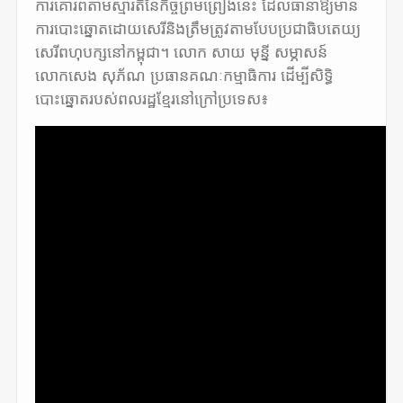
ការគោរពតាមស្មារតីនៃ
កិច្ចព្រមព្រៀ
ងនេះ ដែលធានាឱ្យមាន
ការបោះឆ្នោតដោយសេ
រីនិងត្រឹមត្រូវតាមបែបប្រជាធិ
បតេយ្យ
សេរីពហុបក្សនៅកម្ពុជា។ លោក សាយ មុន្នី សម្ភាសន៍
លោកសេង សុភ័ណ ប្រធានគណៈកម្មាធិការ ដើម្បីសិទ្ធិ
បោះឆ្នោតរបស់ពលរដ្ឋខ្មែរនៅក្រៅប្រទេស៖