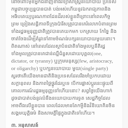
នៅចំពោះមុខអ្នកជំនាញខាងវិទ្យាសាស្ត្រនយោបាយ ប្រទេស
កម្ពុជាបច្ចុប្បន្នបានបាត់ បង់អស់ហើយនូវឯករាជ្យភាពនិង
អធិបតេយ្យបូរណភាពដែនដីរបស់ខ្លួនពីព្រោះនៅពេលកិច្ច
ព្រម ព្រៀងសន្តិភាពទីក្រុងប៉ារីសត្រូវបានគេរំលោភបំពានព្រម
ទាំងរដ្ឋធម្មនុញ្ញជាតិត្រូវបានគេយកមក បកស្រាយ កែច្នៃ និង
ចាត់ចែងដើម្បីតំរូវទៅតាមចំណង់បក្សនយោបាយមួយនោះ។
ពិតណាស់ នៅពេលដែលស្ថាប័នជាតិទាំងមូលឬនីតិរដ្ឋ
ទាំងមូលត្រូវបានគេជាន់ឈ្លឺជំនួសដោយបុគ្គល(one,
dictator, or tyranny) ឬក្រុមមនុស្ស(few, aristocracy,
or oligarchy) ឬបក្សនយោបាយ មួយ(single party)
សួរថាតើយើងមានជាតិនិងប្រទេសដែលរឹងមាំប្រកបដោយ
សក្តានុពល និងភាពថ្លៃថ្នូរដែរឬទេ បើការផ្លាស់ប្តូរនេះផ្ទុយពី
គោលការណ៍រដ្ឋធម្មនុញ្ញទៅហើយនោះ? សព្វថ្ងៃយើងហាក់
ដូចជាបាត់បង់នូវលំនឹងនយោបាយការទូត សេដ្ឋកិច្ចដែល
អាចពឹងលើខ្លួនបាន ពេលដែលមានតែកម្ចីនិងវិនិយោគិនចិន
សង្គមយុត្តិធម៌ និងសាមគ្គីផ្ទៃក្នុងជាតិទៅហើយ។
៣. អនុសាសន៍