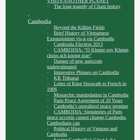
VISITS ANOTHER PLANET
The long tragedy of Cham history
Cambodia
Beyond the Killing Fields
Brief History of Vietnamese
Expansionism vis-à-vis Cambodia
Cambodia Election 2013
CAMBODIA: “O Khmer euy Khmer,
chous ach knong srae”
Danger of new autocrats
underestimated
Impressive Phrases on Cambodia
KR Tribunal
Letter of King Sisowath to French in
1906
Monarchic manipulation in Cambodia
Paris Peace Agreement of 20 Years
Cambodia’s unrealized peace promise
CAMBODIA: Signatories of Paris
peace accords cannot change Cambodia,
Cambodians can
Political History of Vietnam and
Cambodia
Saving Cambodia’s Great Lake