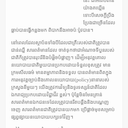
នេះ ជាអំពើបំពាន
យ៉ាងគឃ្លើន
ទោះបីសេចក្តីប្រឹង
ប្រែងជាច្រើនដែល
ធ្លាប់បានធ្វើកន្លងមក ពិបាកនឹងអាចប៉ៈប៉ូវបាន។
នៅពេលដែលស្ថាប័នទាំងបីដែលជាគ្រឹះរបស់ជាតិត្រូវបាន
ជាន់ឈ្លឺ សារពត៌មានដែល ចាត់ទុកថាជាអំណាចទីបួនរបស់
ជាតិក៏ត្រូវបានរុះរើនិងបំផ្លិចបំផ្លាញ។ ដើម្បីអនុវត្តគោល
នយោបាយជាតិមួយបានប្រកបដោយទំនួលខុសត្រូវ មាន
ក្រមសីលធម៌ មានតម្លាភាពនិងទទួល បានពត៌មានពិតក្នុង
ការអនុវត្តច្បាប់និងគោលនយោបាយ(policy)នានារបស់
ក្រសួងនីមួយៗ យើងត្រូវការវិទ្យុនិងទូរទស្សន៍ជាតិដែល
ឯករាជ្យប្រកបដោយវិជ្ជាជីវៈខ្ពស់។ ប៉ុន្តែមិនមែនគ្រាន់
សារពត៌មានឯកជនទេដែលត្រូវបានរឹតបន្តឹងនិងបណ្តេញ
ចេញ សារពត៌មានជាតិត្រូវបានយកមក ប្រើផ្តាច់មុខសម្រាប់
ផ្សព្វផ្សាយនយោបាយបក្សទៅវិញ។