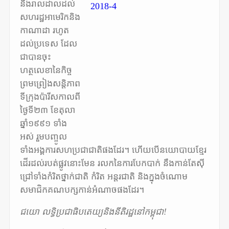
នឹងរាលដាលដល់
សហរដ្ឋអាមេរិកនិង
កាណាដា រហូត
ដល់ប្រទេស ដែល
ជាបានចុះ
ហត្ថលេខានៃកិច្ច
ព្រមព្រៀងសន្តិភាព
ទីក្រុងប៉ារីសកាលពី
ថ្ងៃទី២៣ ខែតុលា
ឆ្នាំ១៩៩១ ទាំង
អស់ រួមបញ្ចូល
ទាំងអង្គការសហប្រជាជាតិផងដែរ។ ហើយបើនយោបាយខ្មែរ
ដើរដល់របត់ផ្លូវនោះមែន រលកនៃការបែកបាក់ នឹងកាន់តែស៊ី
ជ្រៅទាំងកំរិតថ្នាក់ជាតិ កំរិត អន្តរជាតិ និងក្នុងចំណោម
សមាជិកគណបក្សកាន់អំណាចផងដែរ។
ជយោ លទ្ធិប្រជាធិបតេយ្យនិងនីតិរដ្ឋនៅកម្ពុជា!