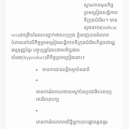
ស្ថានភាពមុនកិច្ច
ព្រមព្រៀងសន្តិភាព
ទីក្រុងប៉ារីស។ មាន
សូចនាករ(indicat
ors)ជាច្រើនដែលបញ្ជាក់ថារបបក្រុង ភ្នំពេញបានរំលោភ
បំពានទៅលើកិច្ចព្រមព្រៀងសន្តិភាពទីក្រុងប៉ារីសក៏ដូចជារដ្ឋ
ធម្មនុញ្ញខ្មែរ បច្ចុប្បន្នដែលជាសមិទ្ធផល
សំរេច(byproduct)ពីកិច្ចព្រមព្រៀងនោះ៖
មានការជាន់ពន្លិចស្ថាប័នជាតិ
មានការរំលាយចោលស្ថាប័នប្រជាធិបតេយ្យ
សេរីពហុបក្ស
មានការរំលោភពសិទ្ធិអ្នកបោះឆ្នោតឆ្ងន់ធ្ងរ