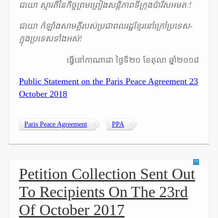
ជយោ ស្មារតីនៃកិច្ចព្រមព្រៀងសន្តិភាពទីក្រុងប៉ារីសអមតៈ!
ជយោ កំឡាំងសាមគ្គីរបស់ប្រជាពលរដ្ឋខ្មែរនៅក្រៅប្រទេស-
ក្នុងប្រទេសទាំងអស់!
ធ្វើនៅកាណាដា ថ្ងៃទី២០ ខែតុលា ឆ្នាំ២០១៨
Public Statement on the Paris Peace Agreement 23
October 2018
Paris Peace Agreement
PPA
Petition Collection Sent Out
To Recipients On The 23rd
Of October 2017