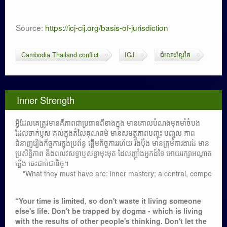
Source:
https://icj-cij.org/basis-of-jurisdiction
Cambodia Thailand conflict
ICJ
ជំលោះខ្មែរថៃ
Inner Strength
អ្វីដែលគេត្រូវមានគឺភាពជាប្រធានពីខាងក្នុង មានគោលបំណងមុតមាំចំបង
ដែលចាក់ប្ញស គល់ក្នុងតំលៃគុណធម៌ មានសមត្ថភាពបញ្ចុះ បញ្ចូល ភាព
ជំនាញរឿងកិច្ចការក្នុងប្រព័ន្ធ ផ្តើមកិច្ចការរហ័យ រឹងប៉ឹង មានក្រុមការងារដ៍ មាន
ប្រសិទ្ធិភាព និងពលវសទ្ធាឬសទ្ធាមុះមុត ដែលញ៉ាំងអ្នកដ៍ទៃ អោយរក្សាអណ្តាត
ភ្លើង ឆេះជាប់ជានិច្ច។
"What they must have are: inner mastery; a central, compelling purpo
“Your time is limited, so don't waste it living someone
else's life. Don't be trapped by dogma - which is living
with the results of other people's thinking. Don't let the