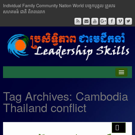
Individual Family Community Nation World បចេ្ចកបុគ្គល គ្រួសារ
សហគមន៍ ជាតិ ពិភពលោក
About Me
Tag Archives:
Cambodia
Buddhism
Thailand conflict
Cambodia
Critical Thinking