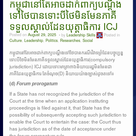
កម្ពុជានៅតែអាចដាក់ពាក្យបណ្តឹង
Researches
ទៅថៃបានទោះបីថៃមិនមែនភាគី
Language & Identity
ទទួលស្គាល់ដែនយុត្តាធិការ ICJ
Leadership
Posted on
August 29, 2025
by
Leadership Skills
Posted in
Culture
,
Leadership
,
Politics
,
Researches
,
Social
កម្ពុជានៅតែអាចដាក់ពាក្យបណ្តឹងទៅថៃបានករណីវិវាទព្រំដែនបច្ចុប្បន្ន
ទោះបីថៃមិនមែនភាគីទទួលស្គាល់ដែនយុត្តាធិការ(compulsory
jurisdiction) ICJ ដោយទោះមាត្រា៣៦និយាយរដ្ឋមិនមែនជា
ភាគីដែនយុត្តាធិការ តែចំណុច(D) និយាយយ៉ាងច្បាស់ដូចតទៅ៖
(d)
Forum prorogatum
If a State has not recognized the jurisdiction of the
Court at the time when an application instituting
proceedings is filed against it, that State has the
possibility of subsequently accepting such jurisdiction to
enable the Court to entertain the case: the Court thus
has jurisdiction as of the date of acceptance under
the
rule.
forum prorogatum