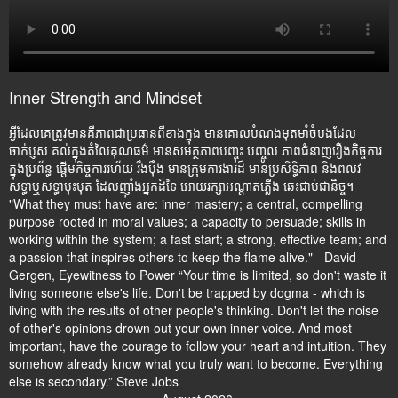
Inner Strength and Mindset
អ្វីដែលគេត្រូវមានគឺភាពជាប្រធានពីខាងក្នុង មានគោលបំណងមុតមាំចំបងដែល
ចាក់ប្ញស គល់ក្នុងតំលៃគុណធម៌ មានសមត្ថភាពបញ្ចុះ បញ្ចូល ភាពជំនាញរឿងកិច្ចការ
ក្នុងប្រព័ន្ធ ផ្តើមកិច្ចការរហ័យ រឹងប៉ឹង មានក្រុមការងារដ៍ មានប្រសិទ្ធិភាព និងពលវ
សទ្ធាឬសទ្ធាមុះមុត ដែលញ៉ាំងអ្នកដ៍ទៃ អោយរក្សាអណ្តាតភ្លើង ឆេះជាប់ជានិច្ច។
"What they must have are: inner mastery; a central, compelling
purpose rooted in moral values; a capacity to persuade; skills in
working within the system; a fast start; a strong, effective team; and
a passion that inspires others to keep the flame alive." - David
Gergen, Eyewitness to Power “Your time is limited, so don't waste it
living someone else's life. Don't be trapped by dogma - which is
living with the results of other people's thinking. Don't let the noise
of other's opinions drown out your own inner voice. And most
important, have the courage to follow your heart and intuition. They
somehow already know what you truly want to become. Everything
else is secondary.” Steve Jobs