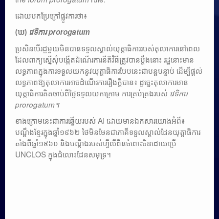
ដោយបកប្រែក្រៅផ្លូវការថា៖
(ឃ)
វេទិការ prorogatum
ប្រសិនបើរដ្ឋមួយមិនបានទទួលស្គាល់យុត្តាធិការរបស់តុលាការនៅពេល
ដែលពាក្យស្នើសុំបង្កើតដំណើរការនីតិវិធីត្រូវបានប្តឹងនោះ រដ្ឋនោះមាន
លទ្ធភាពក្នុងការទទួលយកនូវយុត្តាធិការបែបនេះជាបន្តបន្ទាប់ ដើម្បីផ្តល់
លទ្ធភាពឱ្យតុលាការអាចដំណើរការរឿងក្តីបាន៖ ដូច្នេះតុលាការមាន
យុត្តាធិការគិតចាប់ពីថ្ងៃទទួលយកក្រោម ការគ្រប់គ្រងរបស់
វេទិការ
prorogatum។
ខាងក្រោមនេះជាការឆ្លេីយរបស់ AI ដោយមានឯកសារយោងអំពី៖
បណ្តឹងខ្មែរក្នុងឆ្នាំ១៩៦២ ថៃមិនមែនជាភាគីទទួលស្គាល់ដែនយុត្តាធិការ
តាំងពីឆ្នាំ១៩៦០ និងបណ្តឹងរបស់ហ្វីលីពីនចំពោះចិនដោយប្រេី
UNCLOS ក្នុងជំលោះដែនសមុទ្រ។