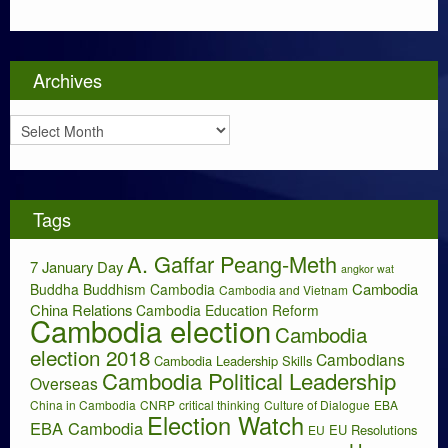
t
e
g
o
Archives
r
i
A
e
r
s
c
h
i
Tags
v
e
A. Gaffar Peang-Meth
s
7 January Day
angkor wat
Cambodia
Buddha
Buddhism
Cambodia
Cambodia and Vietnam
China Relations
Cambodia Education Reform
Cambodia election
Cambodia
election 2018
Cambodians
Cambodia Leadership Skills
Cambodia Political Leadership
Overseas
China in Cambodia
CNRP
critical thinking
Culture of Dialogue
EBA
Election Watch
EBA Cambodia
EU Resolutions
EU