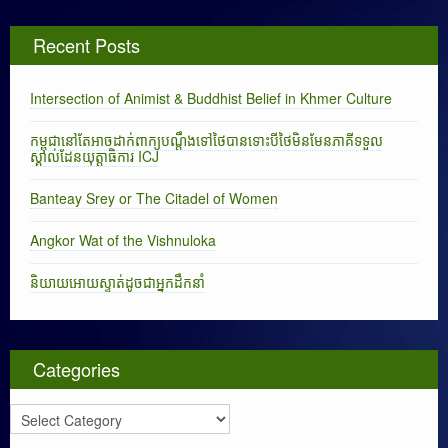
Recent Posts
Intersection of Animist & Buddhist Belief in Khmer Culture
កម្ពុជានៅតែអាចដាក់ពាក្យបណ្តឹងទៅថៃបានទោះបីថៃមិនមែនភាគីទទួល
ស្គាល់ដែនយុត្តាធិការ ICJ
Banteay Srey or The Citadel of Women
Angkor Wat of the Vishnuloka
និយាយអោយស្ទាត់ដូចជាអ្នកដឹកនាំ
Categories
C
a