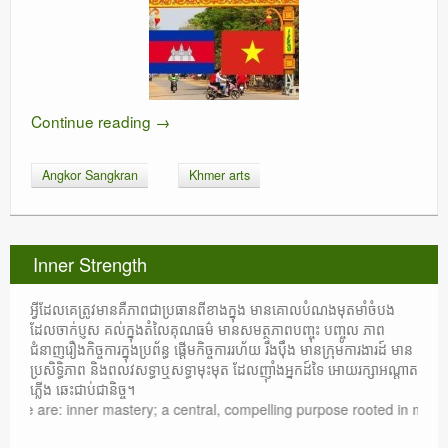
Continue reading
→
Angkor Sangkran
Khmer arts
Inner Strength
អ្វីដែលគេត្រូវមានគឺភាពជាប្រធានពីខាងក្នុង មានគោលបំណងមុតមាំចំបង
ដែលចាក់ប្ញស គល់ក្នុងតំលៃគុណធម៌ មានសមត្ថភាពបញ្ចុះ បញ្ចូល ភាព
ជំនាញរឿងកិច្ចការក្នុងប្រព័ន្ធ ផ្តើមកិច្ចការរហ័យ រឹងប៉ឹង មានក្រុមការងារដ៍ មាន
ប្រសិទ្ធិភាព និងពលវសទ្ធាឬសទ្ធាមុះមុត ដែលញ៉ាំងអ្នកដ៍ទៃ អោយរក្សាអណ្តាត
ភ្លើង ឆេះជាប់ជានិច្ច។
are: inner mastery; a central, compelling purpose rooted in moral values