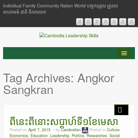
Individual Family Community Nation World បចេ្ចកបុគ្គល គ្រួសារ
សហគមន៍ ជាតិ ពិភពលោក
About Me
Tag Archives:
Angkor
Buddhism
Sangkran
Cambodia
Critical Thinking
ពីនេះពីនោះសប្តាហ៍ទី១ខែមេសា
Researches
Posted on
April 7, 2015
by
Cambodian
Posted in
Culture
,
Language & Identity
Economics
,
Education
,
Leadership
,
Politics
,
Researches
,
Social