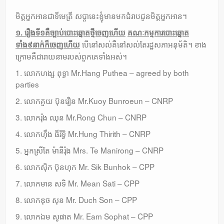
Leadership
មិត្តអ្នកអានជាទីមេត្រី សប្តានេះខ្ញុំមានមកជំរាបជូនមិត្តអ្នកអាន។
១. រឿងទី១គឺច្បាប់បោះឆ្នោតថ្មីចេញហេីយ
គណៈកម្មការបោះឆ្នោត
បេីនៅសល់គឺនៅសល់តែរដ្ឋសភាអនុម័តិ។ ខាង
ទាំង៩នាក់ក៏ចេញហេីយ
ក្រោមគឺជារាយនាមរបស់ពួកគេទាំងអស់។
1. លោកហង្ស ពុទ្ធា Mr.Hang Puthea – agreed by both
parties
2. លោកគួយ ប៑ុនរឿន Mr.Kuoy Bunroeun – CNRP
3. លោករ៉ុង ឈុន Mr.Rong Chun – CNRP
4. លោកហុឹង ធីរិទ្ធិ Mr.Hung Thirith – CNRP
5. អ្នកស្រីតែ ម៉ានីរ៉ុង Mrs. Te Manirong – CNRP
6. លោកសុិក ប៑ុនហុក Mr. Sik Bunhok – CPP
7. លោកមាន សទិ Mr. Mean Sati – CPP
8. លោកឌុច សុន Mr. Duch Son – CPP
9. លោកឯម សូផាត Mr. Eam Sophat – CPP