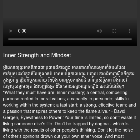
Inner Strength and Mindset
អ្វីដែលគេត្រូវមានគឺភាពជាប្រធានពីខាងក្នុង មានគោលបំណងមុតមាំចំបងដែល
ចាក់ប្ញស គល់ក្នុងតំលៃគុណធម៌ មានសមត្ថភាពបញ្ចុះ បញ្ចូល ភាពជំនាញរឿងកិច្ចការ
ក្នុងប្រព័ន្ធ ផ្តើមកិច្ចការរហ័យ រឹងប៉ឹង មានក្រុមការងារដ៍ មានប្រសិទ្ធិភាព និងពលវ
សទ្ធាឬសទ្ធាមុះមុត ដែលញ៉ាំងអ្នកដ៍ទៃ អោយរក្សាអណ្តាតភ្លើង ឆេះជាប់ជានិច្ច។
"What they must have are: inner mastery; a central, compelling
purpose rooted in moral values; a capacity to persuade; skills in
working within the system; a fast start; a strong, effective team; and
a passion that inspires others to keep the flame alive." - David
Gergen, Eyewitness to Power “Your time is limited, so don't waste it
living someone else's life. Don't be trapped by dogma - which is
living with the results of other people's thinking. Don't let the noise
of other's opinions drown out your own inner voice. And most