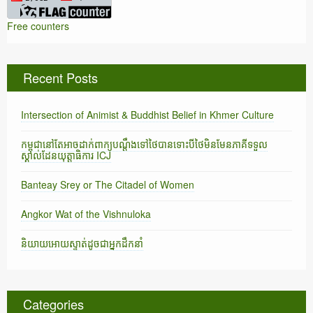
Free counters
Recent Posts
Intersection of Animist & Buddhist Belief in Khmer Culture
កម្ពុជានៅតែអាចដាក់ពាក្យបណ្តឹងទៅថៃបានទោះបីថៃមិនមែនភាគីទទួល
ស្គាល់ដែនយុត្តាធិការ ICJ
Banteay Srey or The Citadel of Women
Angkor Wat of the Vishnuloka
និយាយអោយស្ទាត់ដូចជាអ្នកដឹកនាំ
Categories