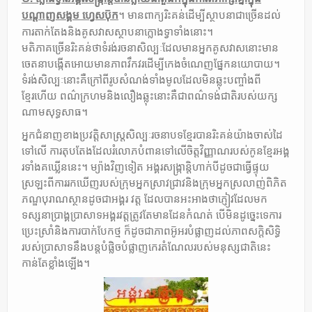
។ មានពាក្យរិះគន់ដេីម្បីស្ថាបនាជាច្រេីនដល់
បណ្តាញសង្គម ហ្វេសប៑ុក
ការតាក់តែងនិងគូសវាសស្ថាបនាក្លោងទ្វាទាំងនោះ។
មតិភាគច្រេីនរិះគន់ថាទំរង់រចនាសិល្បៈដែលមានអ្នកគូសវាសនោះមាន
ចេតនាបង្កេីតអោយមានភាពវឹកវរដេីម្បីកេងចំណេញផ្នែកនយោបាយ។
ទំរង់សិល្បៈនោះគឺក្រៅពីរូបសំណង់ទាំងមូលដែលមិនឆ្លុះបញ្ចាំងពី
ខ្មែរហេីយ ពណ៌ក្រហមនិងលឿងឆ្លុះនោះគឺជាពណ៌ទង់ជាតិរបស់យក្ស
ណាមសុទ្ធសាធ។
អ្នកជំនាញខាងប្រវត្តិសាស្ត្រសិល្បៈរចនាបទខ្មែរបានរិះគន់យ៉ាងចាស់ដៃ
ទៅលេី ការតុបតែងដែលរំលោភបំពានទៅលេីចិត្តវិញ្ញាណរបស់កូនខ្មែរអង្គ
រទាំងគឃ្លេីននេះ។ ម្យ៉ាងវិញទៀត អង្គរសង្ក្រាន្តិហាក់បីដូចជាធ្វេីផ្ទុយ
ស្រឡះពីការរកឃេីញរបស់ក្រុមអ្នកស្រាវជ្រាវនិងក្រុមអ្នកស្រលាញ់ពិភិត
ភណ្ឌបុរាណស្ថានដូចជាអង្គរ វត្ត ដែលបានអះអាងថាភ្ញៀវដែលមក
ទស្សនាប្រាង្គប្រាសាទអង្គរវត្តត្រូវតែមានដែនកំណត់ បេីមិនដូច្នេះទេការ
ប្រេះស្រាំនិងការបាក់បែកថ្ម ក៏ដូចជាភាពអ៑ូអរបំផ្លាញដល់ភាពសក្តិសិទ្ធិ
របស់ប្រាសាទនឹងបន្តបំផ្លិចបំផ្លាញកេរតំណែលរបស់មនុស្សជាតិនេះ
កាន់តែខ្លាំងឡេីង។