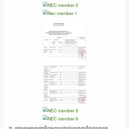
២. ក្លោងទ្វារអង្គរសង្ក្រាន្តិបានក្លាយជាតួឯកក្នុងការពិភាក្សាគ្នាក្នុង