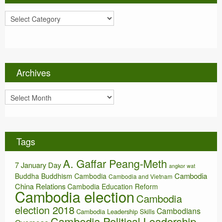
C
a
t
e
g
o
Archives
r
i
A
e
r
s
c
h
i
Tags
v
e
A. Gaffar Peang-Meth
s
7 January Day
angkor wat
Cambodia
Buddha
Buddhism
Cambodia
Cambodia and Vietnam
China Relations
Cambodia Education Reform
Cambodia election
Cambodia
election 2018
Cambodians
Cambodia Leadership Skills
Cambodia Political Leadership