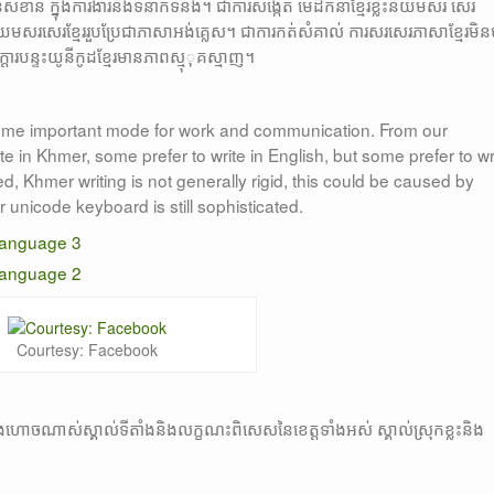
សំខាន់ ក្នុងការងារនិងទំនាក់ទំនង។ ជាការសង្កេត មេដឹកនាំខ្មែរខ្លះនិយមសរ សេរ
លះនិយមសរសេរខ្មែររួបប្រែជាភាសាអង់គ្លេស។ ជាការកត់សំគាល់ ការសរសេរភាសាខ្មែរមិ
ក្តារបន្ទះយូនីកូដខ្មែរមានភាពស្មុុគស្មាញ។
come important mode for work and communication. From our
e in Khmer, some prefer to write in English, but some prefer to wr
ed, Khmer writing is not generally rigid, this could be caused by
nicode keyboard is still sophisticated.
Courtesy: Facebook
ាស់ យ៉ាងហោចណាស់ស្គាល់ទីតាំងនិងលក្ខណះពិសេសនៃខេត្តទាំងអស់ ស្គាល់ស្រុកខ្លះនិង