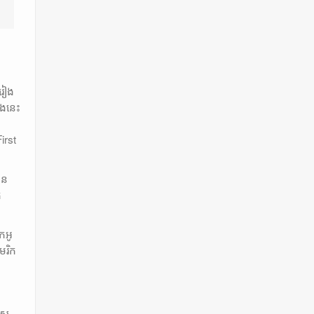
រៀង
ែងនេះ
irst
ាន
ក
កអូ
េរិក
េស