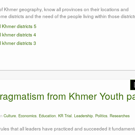
 Khmer geography, know all provinces on their locations and
e districts and the need of the people living within those district
 Pragmatism from Khmer Youth pa
in
Culture
,
Economics
,
Education
,
KR Trial
,
Leadership
,
Politics
,
Researches
rules that all leaders have practiced and succeeded it fundamenta