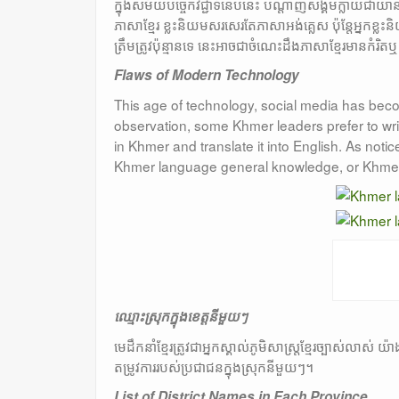
ក្នុងសម័យបច្ចេកវិជ្ជាទំនេីបនេះ បណ្តាញសង្គមក្លាយជាយាន
ភាសាខ្មែរ ខ្លះនិយមសរសេរតែភាសាអង់គ្លេស ប៉ុន្តែអ្នកខ្
ត្រឹមត្រូវប៉ុន្មានទេ នេះអាចជាចំណេះដឹងភាសាខ្មែរមានកំរិតឬ
Flaws of Modern Technology
This age of technology, social media has be
observation, some Khmer leaders prefer to writ
in Khmer and translate it into English. As notic
Khmer language general knowledge, or Khmer u
ឈ្មោះស្រុកក្នុងខេត្តនីមួយៗ
មេដឹកនាំខ្មែរត្រូវជាអ្នកស្គាល់ភូមិសាស្រ្តខ្មែរច្បាស់ល
តម្រូវការរបស់ប្រជាជនក្នុងស្រុកនីមួយៗ។
List of District Names in Each Province