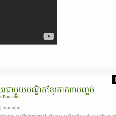
ជាមួយបណ្ឌិតខ្មែរភាគ៣បញ្ចប់
in
Researches
ថ្នាក់អនុបណ្ឌិត