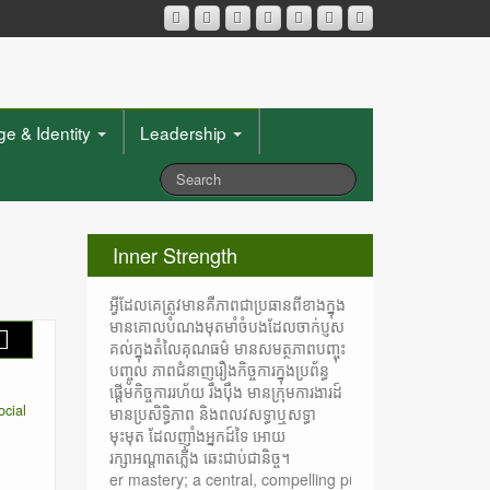
e & Identity
Leadership
Inner Strength
អ្វីដែលគេត្រូវមានគឺភាពជាប្រធានពីខាងក្នុង
មានគោលបំណងមុតមាំចំបងដែលចាក់ប្ញស
គល់ក្នុងតំលៃគុណធម៌ មានសមត្ថភាពបញ្ចុះ
បញ្ចូល ភាពជំនាញរឿងកិច្ចការក្នុងប្រព័ន្ធ
ផ្តើមកិច្ចការរហ័យ រឹងប៉ឹង មានក្រុមការងារដ៍
ocial
មានប្រសិទ្ធិភាព និងពលវសទ្ធាឬសទ្ធា
មុះមុត ដែលញ៉ាំងអ្នកដ៍ទៃ អោយ
រក្សាអណ្តាតភ្លើង ឆេះជាប់ជានិច្ច។
: inner mastery; a central, compelling purpose rooted in moral values; a