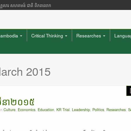
 គ្រួសារ សហគមន៍ ជាតិ ពិភពលោក
ambodia
Critical Thinking
Researches
Languag
arch 2015
ខែមីនា២០១៥
in
Culture
,
Economics
,
Education
,
KR Trial
,
Leadership
,
Politics
,
Researches
,
S
"What they must have are