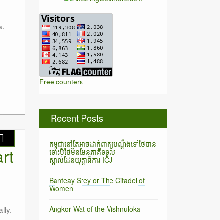
s.
Free counters
Recent Posts
កម្ពុជានៅតែអាចដាក់ពាក្យបណ្តឹងទៅថៃបាន
rt
ទោះបីថៃមិនមែនភាគីទទួល
ស្គាល់ដែនយុត្តាធិការ ICJ
Banteay Srey or The Citadel of
Women
lly.
Angkor Wat of the Vishnuloka