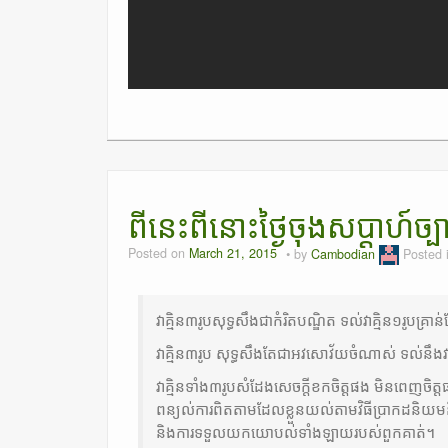
ពីនេះពីនោះថ្ងៃចុងសប្តាហ៍ច្ប
Posted on
March 21, 2015
by
Cambodian
Posted 
វាគ្មិន៣រូបសុទ្ធសឹងជាកំរិតបណ្ឌិត ទល់វាគ្មិន១រូបគ្រាន
វាគ្មិន៣រូប សុទ្ធសឹងតែជាអវសោវ័យចំណាស់ ទល់នឹង
វាគ្មិនទាំង៣រូបសំដែងសេចក្តីខកចិត្តផង មិនពេញច
ពន្យល់ការពិតតាមដែលខ្លួនយល់តាមវិធីប្រាកដនិយមន
និងការទទួលយកយោបល់ទាំងឡាយរបស់ពួកគាត់។