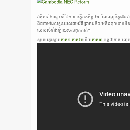
វាគ្មិនទាំង៣រូបសំដែងសេចក្តីខកចិត្តផង មិនពេញចិត្ត
ពិតតាមដែលខ្លួនយល់តាមវិធីប្រាកដនិយមនិងព្យាយាមមិន
យោបល់ទាំងឡាយរបស់ពួកគាត់។
សូមមេត្តាស្តាប់
ភាគ១
ភាគ២
ហេីយ
ភាគ៣
បន្តជាភាគបញ្ចប