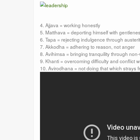
4. Ajjava = working honestly
5. Matthava = deporting himself with gentlene
6. Tapa = rejecting indulgence through austeri
7. Akkodha = adhering to reason, not anger
8. Avihimsa = bringing tranquility through non
9. Khanti = overcoming difficulty and conflict w
10. Avirodhana = not doing that which strays 