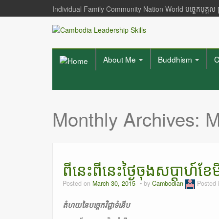
Individual Family Community Nation World បចេ្ចកបុគ្គល
About Me
Buddhism
C
Monthly Archives:
M
ពីនេះពីនេះថ្ងៃចុងសប្តាហ៍
Posted on
March 30, 2015
by
Cambodian
Posted 
តំហយនៃបច្ចេកវិជ្ជាទំនេីប