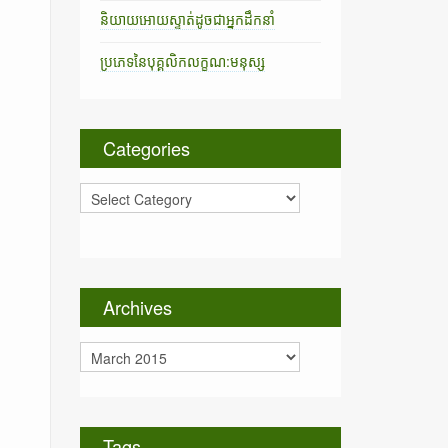
និយាយអោយស្ទាត់ដូចជាអ្នកដឹកនាំ
ប្រភេទនៃបុគ្គលិកលក្ខណ:មនុស្ស
Categories
C
a
t
e
g
o
Archives
r
i
A
e
r
s
c
h
i
Tags