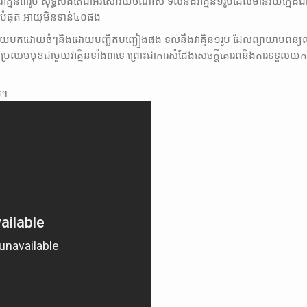
វាគ្មិន៣រូប សុទ្ធសឹងតែជាអវសោវ័យចំណាស់ ទល់នឹងវាគ្មិន១រូបដែលមានវ័យក្មេង
បំផុត អាយុមិនទាន់៤០ផង
ផង វាយបកដោយចំៗនិងដោយបញ្ឆិតបញ្ឆៀងផង ទល់នឹងវាគ្មិន១រូប ដែលព្យាយាមពន្យល
ប្រឈមមុខជាមួយវាគ្មិនទាំង៣ទេ ព្រោះជាការសំដែងសេចក្តីគោរពនិងការទទួលយក
់។