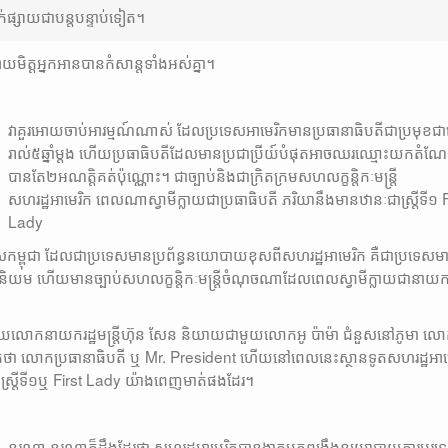
ក់ផ្សាយជាបន្តបន្ទាប់ទៀត។
យមិត្តអ្នកអានបានកំសាន្តទាំងអស់គ្នា។
វាគួរអោយចាប់អារម្មណ៍ណាស់ ដែលប្រទេសអាមេរិកមានប្រធានាធិបតីជាប្រមុខជា
រាល់៥ឆ្នាំម្តង ហេីយប្រធាធិបតីដែលមានប្រជាប្រីយ៍បំផុតអាចឈរឈ្មោះយកតំណ
បានតែ២អណត្តិគត់ប៉ុណ្ណោះ។ ជាច្បាប់និងជាក្រិតក្រមសហលក្ខន្តិកៈមន្ត្រី
សហរដ្ឋអាមេរិក ពេលណាស្វាមីក្លាយជាប្រធាធិបតី ភរិយានឹងមានឋានៈជាស្រ្តីទី១ F
Lady
្រទេសកម្ពុជា ដែលជាប្រទេសមានប្រព័ន្ធនយោបាយខុសពីសហរដ្ឋអាមេរិក គឺជាប្រទេសម
ត្រីនិយម ហេីយមានច្បាប់សហលក្ខន្តិកៈមន្រ្តីចំណុចណាដែលពេលស្វាមីក្លាយជានាយ
ោយលោកនាយករដ្ឋមន្រ្តីហ៊ុន សែន និយាយជាមួយលោកអូ ប៉ាម៉ា ជំនួសនៅភូមា លោ
ត់ថា លោកប្រធានាធិបតី ឬ Mr. President ហេីយនៅពេលនេះស្ថានទូតសហរដ្ឋអាម
ស្ត្រីទី១ឬ First Lady យ៉ាងពេញមាត់ផងដែរ។
នរណា នរណាក៏ដឹងដែរថា សហរដ្ឋអាមេរិកបានងាកមកពង្រឹងនយោបាយការបរទ