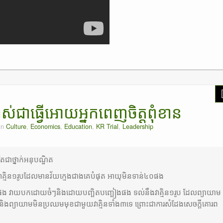
ាស់ជាធ្វេីអោយអ្នកពេញចិត្តពុំខាន
in
Culture
,
Economics
,
Education
,
KR Trial
,
Leadership
់តែជាថ្នាក់អនុបណ្ឌិត
វាគ្មិន១រូបដែលមានវ័យក្មេងជាងគេបំផុត អាយុមិនទាន់៤០ផង
ិត្តផង វាយបកដោយចំៗនិងដោយបញ្ឆិតបញ្ឆៀងផង ទល់នឹងវាគ្មិន១រូប ដែលព្យាយាម
ិងព្យាយាមមិនប្រឈមមុខជាមួយវាគ្មិនទាំង៣ទេ ព្រោះជាការសំដែងសេចក្តីគោរព