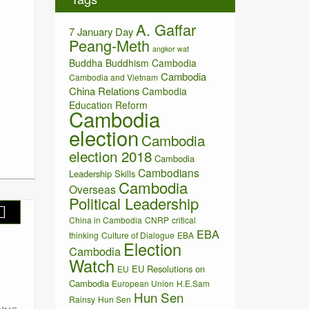
v
e
A. Gaffar
s
7 January Day
Peang-Meth
angkor wat
Buddha
Buddhism
Cambodia
Cambodia
Cambodia and Vietnam
China Relations
Cambodia
Education Reform
Cambodia
election
Cambodia
election 2018
Cambodia
Cambodians
Leadership Skills
Cambodia
Overseas
Political Leadership
China in Cambodia
CNRP
critical
EBA
thinking
Culture of Dialogue
EBA
Election
Cambodia
Watch
EU Resolutions on
EU
Cambodia
European Union
H.E.Sam
Hun Sen
Rainsy
Hun Sen