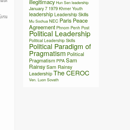
ជាងគេ
illegitimacy
Hun Sen leadership
January 7 1979
Khmer Youth
leadership
Leadership Skills
់ការ
Paris Peace
NEC
Mu Sochua
Agreement
Phnom Penh Post
Political Leadership
Political Leadership Skills
Political Paradigm of
Pragmatism
Political
Sam
Pragmatism
PPA
Rainsy
Sam Rainsy
The CEROC
Leadership
Ven. Luon Sovath