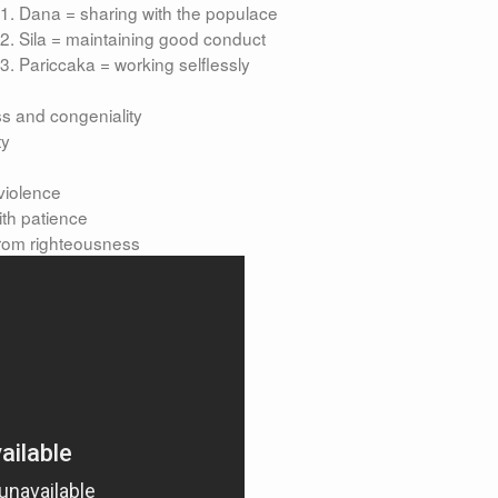
1. Dana = sharing with the populace
2. Sila = maintaining good conduct
3. Pariccaka = working selflessly
ss and congeniality
ty
-violence
ith patience
from righteousness