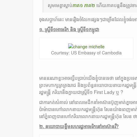
សូមមេត្តាស្តាប់
ភាគ១
ភាគ២
ហេីយភាគបន្តនឹងត្រូវចា
ចុងសប្តាហ៍នេះ មានរឿងចំលែកផ្សេងៗជាច្រេីនដែលខ្ញុំចង់អោ
១. ស្ត្រីទី១អាមេរិក និង ស្ត្រីទី១កម្ពុជា
Courtesy: US Embassy of Cambodia
មាននរណាខ្លះអាចខ្សឹបប្រាប់យេីងខ្ញុំបានទេថា នៅក្នុងប
ព្រះមហាក្សត្រគ្រងរាជ និងប្រព័ន្ធនយោបាយនាយករដ្ឋមន្
រដ្ឋមន្រ្តី ភរិយានឹងក្លាយជាស្ត្រីទី១ First Lady ឬ ?
ជាការកត់សំគាល់ នៅពេលមេដឹកនាំអាស៊ានប៊ូញមាត់គ្នាអ
ប៉ាម៉ាបានហៅលោកនាយករដ្ឋមន្ត្រីហ៊ុន សែនយ៉ាងពេញមា
នៅភ្នំពេញបានហៅភរិយាលោកនាយករដ្ឋមន្ត្រីហ៊ុន សែន ថា
២. នយោបាយខ្លឹមសហរដ្ឋអាមេរិកនៅអាស៊ានរឺ?